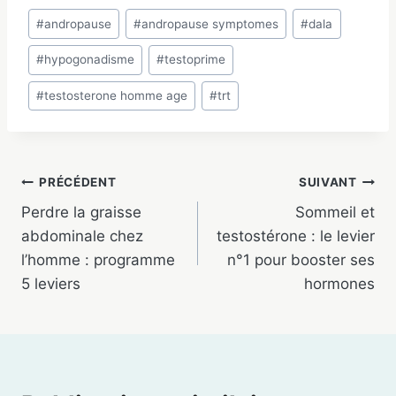
Étiquettes
#
andropause
#
andropause symptomes
#
dala
de
#
hypogonadisme
#
testoprime
la
publication :
#
testosterone homme age
#
trt
Navigation
PRÉCÉDENT
SUIVANT
Perdre la graisse
Sommeil et
de
abdominale chez
testostérone : le levier
l’article
l’homme : programme
n°1 pour booster ses
5 leviers
hormones