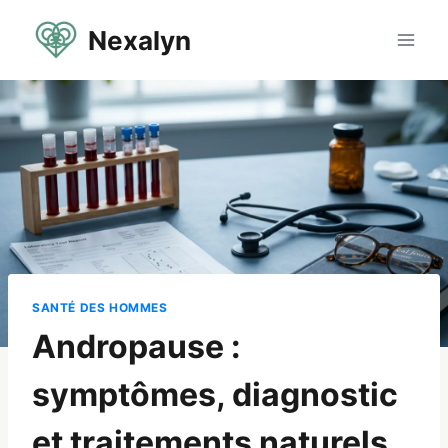
Aller
Nexalyn
au
contenu
SANTÉ DES HOMMES
Andropause :
symptômes, diagnostic
et traitements naturels