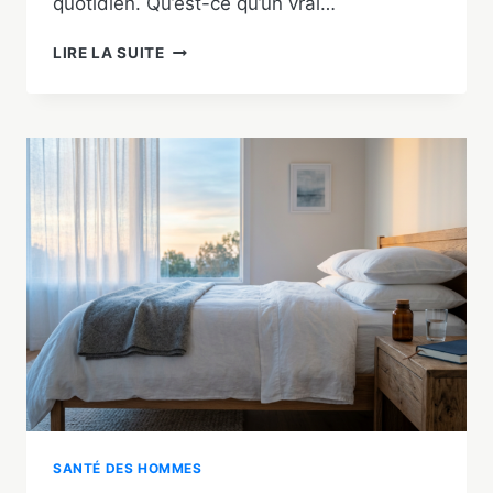
quotidien. Qu’est-ce qu’un vrai…
APHRODISIAQUES
LIRE LA SUITE
NATURELS
POUR
HOMME
:
TOP
8
DOCUMENTÉ
+
FAUX
MYTHES
SANTÉ DES HOMMES