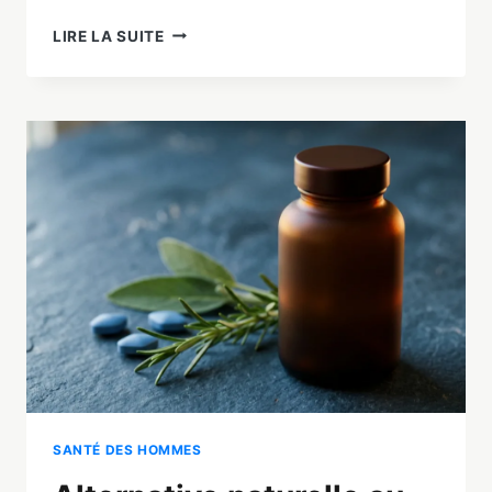
COMMENT
LIRE LA SUITE
TENIR
PLUS
LONGTEMPS
AU
LIT
:
7
MÉTHODES
NATURELLES
EFFICACES
SANTÉ DES HOMMES