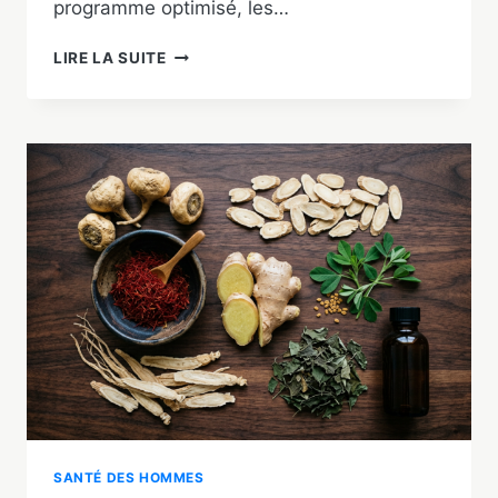
programme optimisé, les…
MUSCULATION
LIRE LA SUITE
POUR
AUGMENTER
LA
TESTOSTÉRONE
:
5
EXERCICES
CLÉS
+
PROGRAMME
SANTÉ DES HOMMES