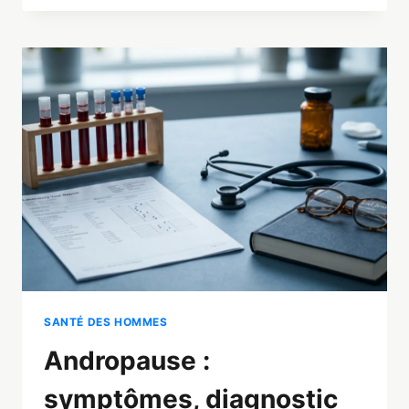
TESTOSTÉRONE
:
LE
LEVIER
N°1
POUR
BOOSTER
SES
HORMONES
SANTÉ DES HOMMES
Andropause :
symptômes, diagnostic