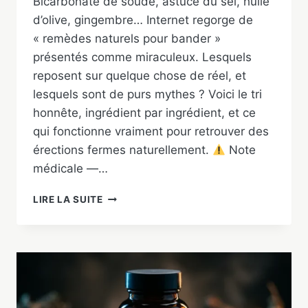
Bicarbonate de soude, astuce du sel, huile
d’olive, gingembre… Internet regorge de
« remèdes naturels pour bander »
présentés comme miraculeux. Lesquels
reposent sur quelque chose de réel, et
lesquels sont de purs mythes ? Voici le tri
honnête, ingrédient par ingrédient, et ce
qui fonctionne vraiment pour retrouver des
érections fermes naturellement.
Note
médicale —…
REMÈDES
LIRE LA SUITE
NATURELS
POUR
BANDER
:
CE
QUI
MARCHE