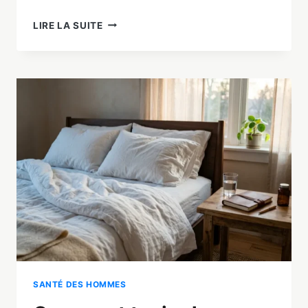
DYSFONCTION
LIRE LA SUITE
ÉRECTILE
:
6
SOLUTIONS
NATURELLES
QUI
FONCTIONNENT
EN
2026
SANTÉ DES HOMMES