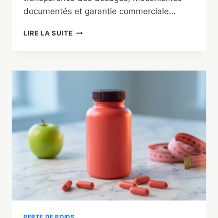
documentés et garantie commerciale…
MEILLEUR
LIRE LA SUITE
BRÛLEUR
DE
GRAISSE
2026
:
NOTRE
TOP
5
TESTÉ
ET
COMPARÉ
PERTE DE POIDS