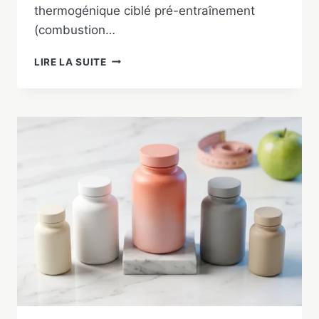
thermogénique ciblé pré-entraînement
(combustion…
PHENQ
LIRE LA SUITE
VS
CAPSIPLEX
:
LEQUEL
CHOISIR
EN
2026
?
COMPARATIF
COMPLET