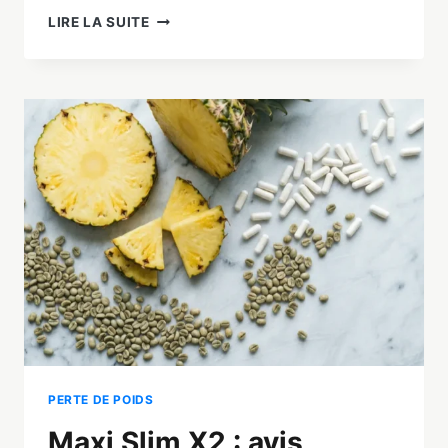
PHENQ
LIRE LA SUITE
AVIS
2026
:
TEST
COMPLET,
FORMULE,
PRIX
ET
RÉSULTATS
PERTE DE POIDS
Maxi Slim X2 : avis