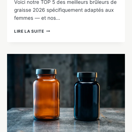
Voici notre TOP 5 des meilleurs brûleurs de
graisse 2026 spécifiquement adaptés aux
femmes — et nos…
MEILLEUR
LIRE LA SUITE
BRÛLEUR
DE
GRAISSE
POUR
FEMME
2026
:
NOTRE
TOP
5
TESTÉ