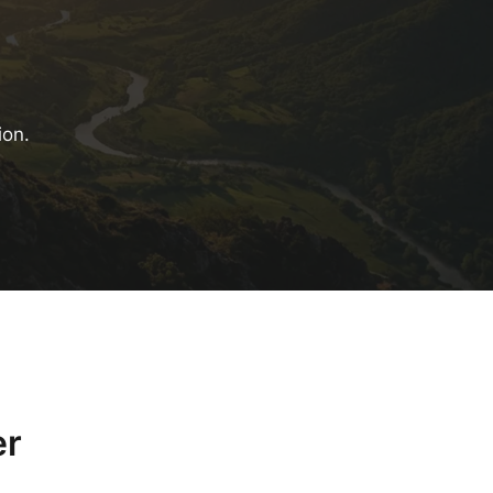
ion.
er