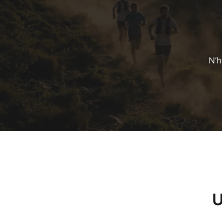
N’h
U