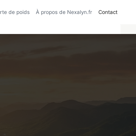
rte de poids
À propos de Nexalyn.fr
Contact