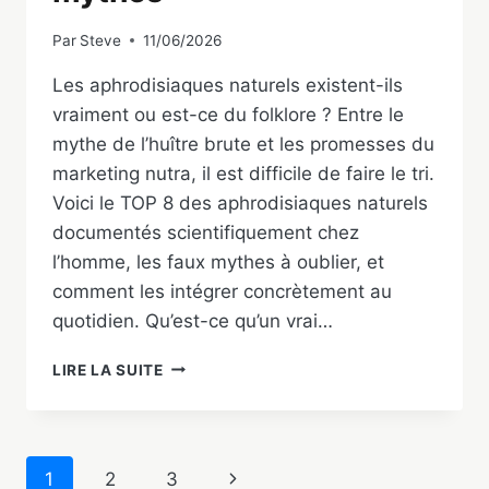
Par
Steve
11/06/2026
Les aphrodisiaques naturels existent-ils
vraiment ou est-ce du folklore ? Entre le
mythe de l’huître brute et les promesses du
marketing nutra, il est difficile de faire le tri.
Voici le TOP 8 des aphrodisiaques naturels
documentés scientifiquement chez
l’homme, les faux mythes à oublier, et
comment les intégrer concrètement au
quotidien. Qu’est-ce qu’un vrai…
APHRODISIAQUES
LIRE LA SUITE
NATURELS
POUR
HOMME
:
Navigation
Page
1
2
3
TOP