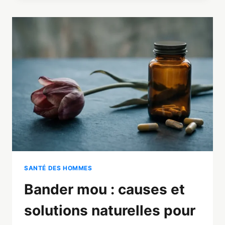
CHEZ
L’HOMME
:
LES
EXERCICES
QUI
MARCHENT
VRAIMENT
SANTÉ DES HOMMES
Bander mou : causes et
solutions naturelles pour