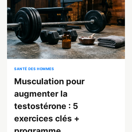
EFFICACES
EN
2026
SANTÉ DES HOMMES
Musculation pour
augmenter la
testostérone : 5
exercices clés +
programme