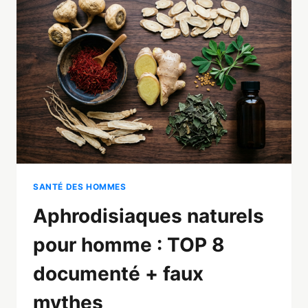
5
EXERCICES
CLÉS
+
PROGRAMME
SANTÉ DES HOMMES
Aphrodisiaques naturels
pour homme : TOP 8
documenté + faux
mythes