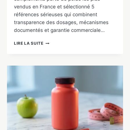
vendus en France et sélectionné 5
références sérieuses qui combinent
transparence des dosages, mécanismes
documentés et garantie commerciale…
MEILLEUR
LIRE LA SUITE
BRÛLEUR
DE
GRAISSE
2026
:
NOTRE
TOP
5
TESTÉ
ET
COMPARÉ