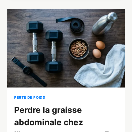
DIAGNOSTIC
ET
TRAITEMENTS
NATURELS
ET
MÉDICAUX
PERTE DE POIDS
Perdre la graisse
abdominale chez