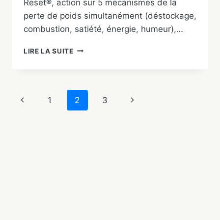
Reset®, action sur 5 mécanismes de la
perte de poids simultanément (déstockage,
combustion, satiété, énergie, humeur),…
PHENQ
LIRE LA SUITE
AVIS
2026
:
TEST
Navigation
Page
Page
1
2
3
COMPLET,
FORMULE,
de
précédente
suivante
PRIX
ET
page
RÉSULTATS