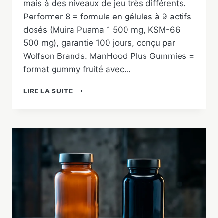
mais à des niveaux de jeu très différents.
Performer 8 = formule en gélules à 9 actifs
dosés (Muira Puama 1 500 mg, KSM-66
500 mg), garantie 100 jours, conçu par
Wolfson Brands. ManHood Plus Gummies =
format gummy fruité avec…
PERFORMER
LIRE LA SUITE
8
VS
MANHOOD
PLUS
GUMMIES
:
LEQUEL
CHOISIR
EN
2026
?