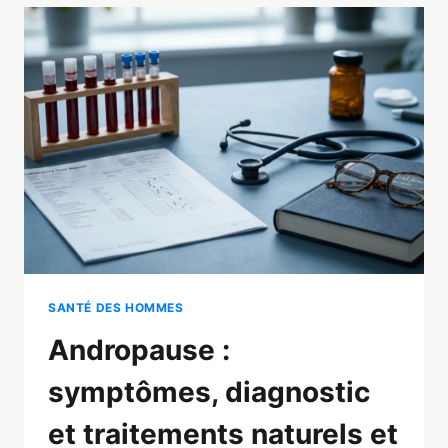
LE
LEVIER
N°1
POUR
BOOSTER
SES
HORMONES
SANTÉ DES HOMMES
Andropause :
symptômes, diagnostic
et traitements naturels et