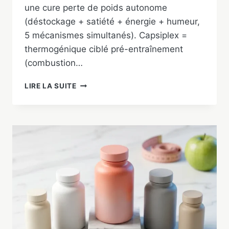
une cure perte de poids autonome
(déstockage + satiété + énergie + humeur,
5 mécanismes simultanés). Capsiplex =
thermogénique ciblé pré-entraînement
(combustion…
PHENQ
LIRE LA SUITE
VS
CAPSIPLEX
:
LEQUEL
CHOISIR
EN
2026
?
COMPARATIF
COMPLET