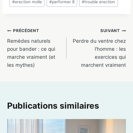
#
erection molle
#
performer 8
#
trouble erection
la
publication :
Navigation
PRÉCÉDENT
SUIVANT
Remèdes naturels
Perdre du ventre chez
de
pour bander : ce qui
l’homme : les
l’article
marche vraiment (et
exercices qui
les mythes)
marchent vraiment
Publications similaires