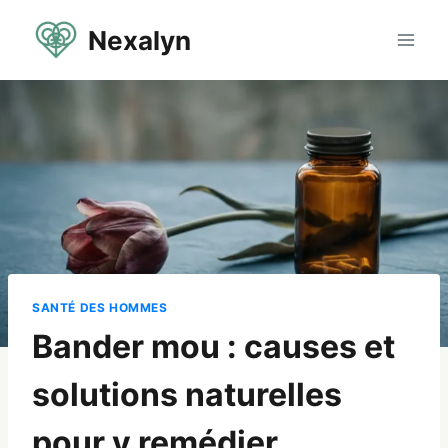
Aller
Nexalyn
au
contenu
SANTÉ DES HOMMES
Bander mou : causes et
solutions naturelles
pour y remédier