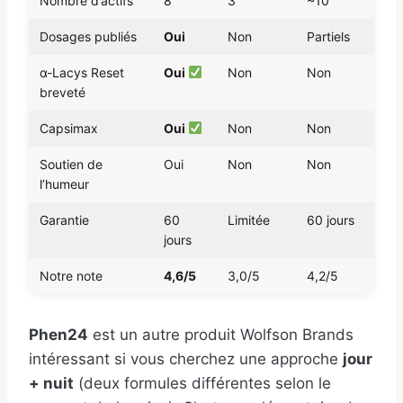
Nombre d’actifs
8
3
~10
Dosages publiés
Oui
Non
Partiels
α-Lacys Reset
Oui
Non
Non
breveté
Capsimax
Oui
Non
Non
Soutien de
Oui
Non
Non
l’humeur
Garantie
60
Limitée
60 jours
jours
Notre note
4,6/5
3,0/5
4,2/5
Phen24
est un autre produit Wolfson Brands
intéressant si vous cherchez une approche
jour
+ nuit
(deux formules différentes selon le