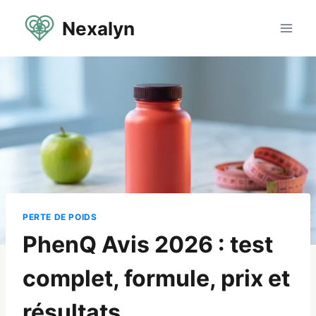
Aller
Nexalyn
au
contenu
PERTE DE POIDS
PhenQ Avis 2026 : test
complet, formule, prix et
résultats