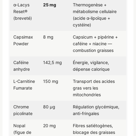
α-Lacys
25 mg
Thermogenèse +
Reset®
métabolisme cellulaire
(breveté)
(acide α-lipoïque +
cystéine)
Capsimax
8 mg
Capsicum + pipérine +
Powder
caféine + niacine —
combustion graisses
Caféine
142,5 mg
Énergie, vigilance,
anhydre
dépense calorique
L-Carnitine
150 mg
Transport des acides
Fumarate
gras vers les
mitochondries
Chrome
80 µg
Régulation glycémique,
picolinate
anti-fringales
Nopal
20 mg
Fibres satiétogènes,
(figue de
blocage des graisses