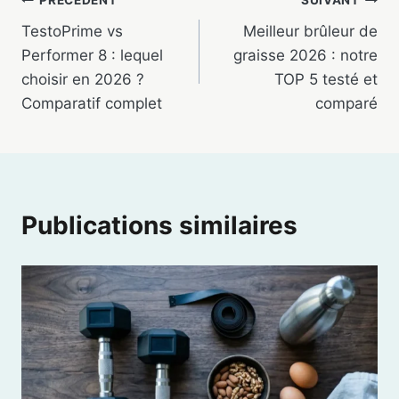
Navigation
PRÉCÉDENT
SUIVANT
TestoPrime vs
Meilleur brûleur de
de
Performer 8 : lequel
graisse 2026 : notre
l’article
choisir en 2026 ?
TOP 5 testé et
Comparatif complet
comparé
Publications similaires