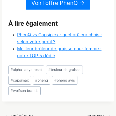
Voir l’offre PhenQ →
À lire également
PhenQ vs Capsiplex : quel brûleur choisir
selon votre profil ?
Meilleur brûleur de graisse pour femme :
notre TOP 5 dédié
Étiquettes
#
alpha-lacys reset
#
bruleur de graisse
de
#
capsimax
#
phenq
#
phenq avis
la
publication :
#
wolfson brands