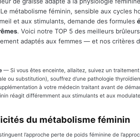
eur de graisse adapté à la physiologie féminine 
t. Le métabolisme féminin, sensible aux cycles 
meil et aux stimulants, demande des formules
é
trêmes
. Voici notre TOP 5 des meilleurs brûleurs
ement adaptés aux femmes — et nos critères d
e
— Si vous êtes enceinte, allaitez, suivez un traitemen
ale ou substitution), souffrez d’une pathologie thyroïdie
upplémentation à votre médecin traitant avant de démar
nin réagit différemment aux stimulants et aux modulat
ficités du métabolisme féminin
stinguent l’approche perte de poids féminine de l’appro