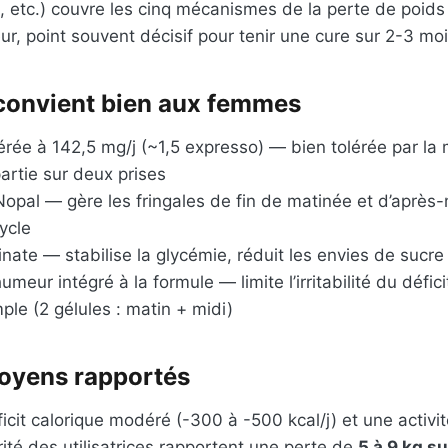
 etc.) couvre les cinq mécanismes de la perte de poids
ur, point souvent décisif pour tenir une cure sur 2-3 moi
 convient bien aux femmes
ée à 142,5 mg/j (~1,5 expresso) — bien tolérée par la m
artie sur deux prises
pal — gère les fringales de fin de matinée et d’après-
ycle
nate — stabilise la glycémie, réduit les envies de sucr
umeur intégré à la formule — limite l’irritabilité du défici
ple (2 gélules : matin + midi)
oyens rapportés
cit calorique modéré (-300 à -500 kcal/j) et une activi
rité des utilisatrices rapportent une perte de
5 à 9 kg s