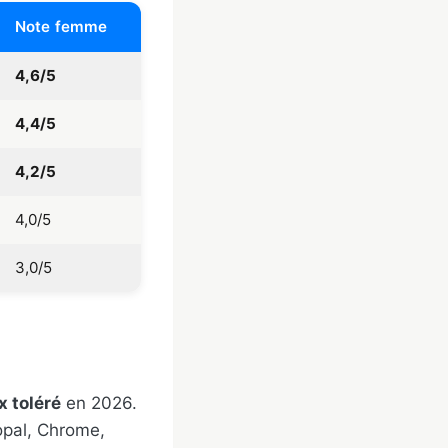
Note femme
4,6/5
4,4/5
4,2/5
4,0/5
3,0/5
x toléré
en 2026.
opal, Chrome,