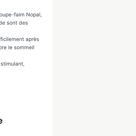
coupe-faim Nopal,
nde sont des
ficilement après
ore le sommeil
 stimulant,
e