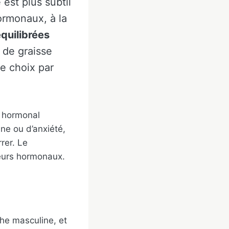
est plus subtil
hormonaux, à la
quilibrées
 de graisse
e choix par
t hormonal
nne ou d’anxiété,
rer. Le
eurs hormonaux.
che masculine, et