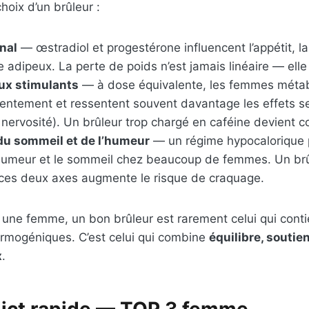
hoix d’un brûleur :
nal
— œstradiol et progestérone influencent l’appétit, la
e adipeux. La perte de poids n’est jamais linéaire — elle 
aux stimulants
— à dose équivalente, les femmes métab
 lentement et ressentent souvent davantage les effets 
, nervosité). Un brûleur trop chargé en caféine devient c
du sommeil et de l’humeur
— un régime hypocalorique 
humeur et le sommeil chez beaucoup de femmes. Un brû
 ces deux axes augmente le risque de craquage.
 une femme, un bon brûleur est rarement celui qui cont
ermogéniques. C’est celui qui combine
équilibre, soutie
x
.
dict rapide — TOP 3 femme