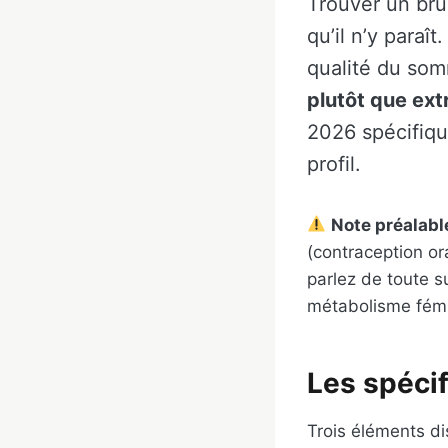
Trouver un brûl
qu’il n’y paraî
qualité du som
plutôt que ex
2026 spécifiqu
profil.
Note préalabl
(contraception or
parlez de toute s
métabolisme fémi
Les spéci
Trois éléments di