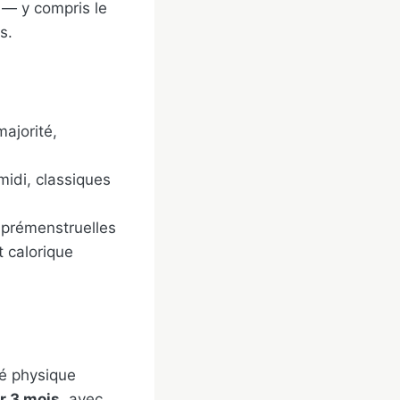
 — y compris le
s.
ajorité,
midi, classiques
e prémenstruelles
t calorique
té physique
ur 3 mois
, avec