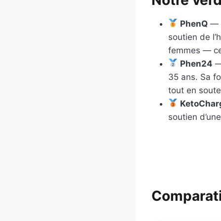
PhenQ
— l
soutien de l’
femmes — ce 
Phen24
— 
35 ans. Sa f
tout en sout
KetoChar
soutien d’un
Comparati