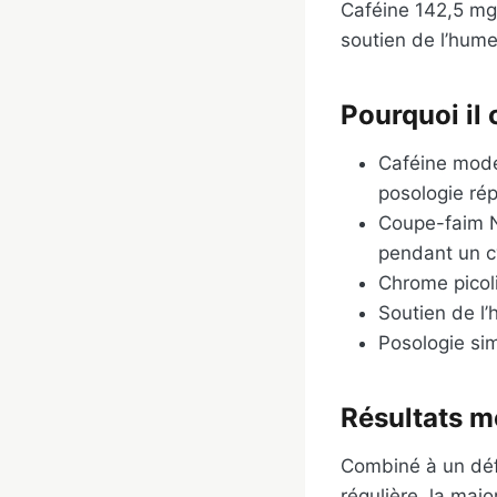
Caféine 142,5 mg,
soutien de l’hume
Pourquoi il
Caféine modér
posologie rép
Coupe-faim No
pendant un c
Chrome picoli
Soutien de l’h
Posologie sim
Résultats m
Combiné à un défi
régulière, la majo