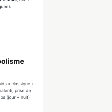
quée).
bolisme
ids « classique »
lenti, prise de
s (jour + nuit)