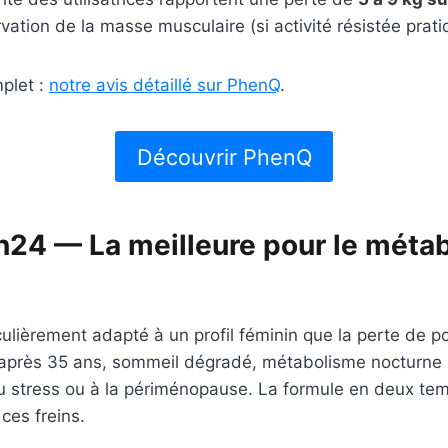
ation de la masse musculaire (si activité résistée prati
mplet :
notre avis détaillé sur PhenQ
.
Découvrir PhenQ
24 — La meilleure pour le méta
ulièrement adapté à un profil féminin que la perte de po
après 35 ans, sommeil dégradé, métabolisme nocturne ra
u stress ou à la périménopause. La formule en deux temp
ces freins.