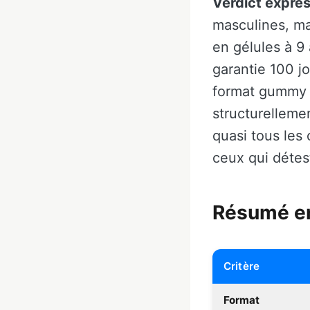
Verdict expres
masculines, ma
en gélules à 9
garantie 100 j
format gummy 
structurellemen
quasi tous les
ceux qui détest
Résumé en
Critère
Format