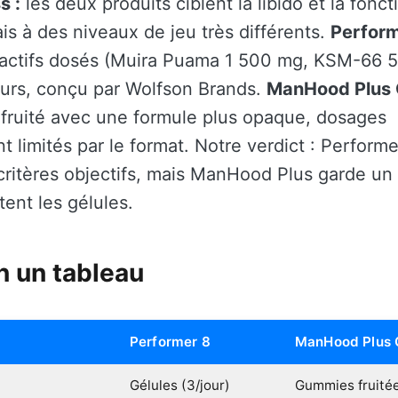
s :
les deux produits ciblent la libido et la fonct
is à des niveaux de jeu très différents.
Perform
 actifs dosés (Muira Puama 1 500 mg, KSM-66 
ours, conçu par Wolfson Brands.
ManHood Plus
fruité avec une formule plus opaque, dosages
t limités par le format. Notre verdict : Perform
 critères objectifs, mais ManHood Plus garde un 
ent les gélules.
 un tableau
Performer 8
ManHood Plus
Gélules (3/jour)
Gummies fruitée