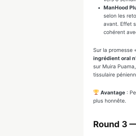
ManHood Pl
selon les ret
avant. Effet s
cohérent ave
Sur la promesse «
ingrédient oral 
sur Muira Puama,
tissulaire pénien
Avantage
: Pe
plus honnête.
Round 3 —