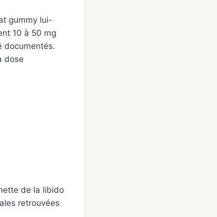
at gummy lui-
ent 10 à 50 mg
ité documentés.
 à dose
tte de la libido
ales retrouvées