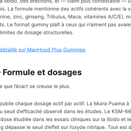
 la libido, des érections, et — claim plus contestable —
énis. La formule mentionne des actifs cohérents avec la 
nine, zinc, ginseng, Tribulus, Maca, vitamines A/C/E), m
s. Le format gummy plaît à ceux qui n’aiment pas avaler
imites de dosage structurelles.
s détaillé sur ManHood Plus Gummies
 Formule et dosages
re que l’écart se creuse le plus.
publie chaque dosage actif par actif. La Muira Puama à
u seuil d’efficacité observé dans les études. Le KSM-6
 dose étudiée dans les essais cliniques sur la libido et le
 dépasse le seuil d’effet sur l’oxyde nitrique. Tout est