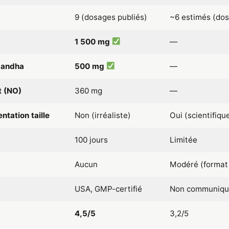
9 (dosages publiés)
~6 estimés (do
1 500 mg
—
andha
500 mg
—
t (NO)
360 mg
—
tation taille
Non (irréaliste)
Oui (scientifiq
100 jours
Limitée
Aucun
Modéré (forma
USA, GMP-certifié
Non communiqué
4,5/5
3,2/5