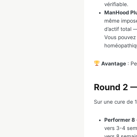
vérifiable.
ManHood Pl
même impose 
d’actif total
Vous pouvez a
homéopathique,
Avantage
: Pe
Round 2 — 
Sur une cure de 
Performer 8
vers 3-4 sem
vers 8 semain