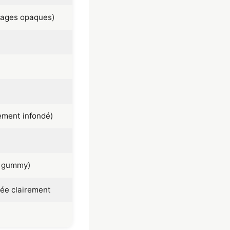
sages opaques)
uement infondé)
t gummy)
e clairement