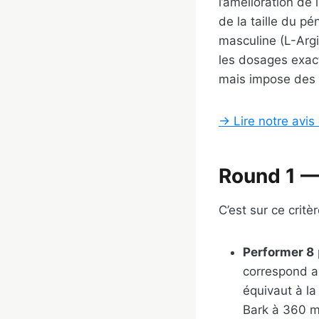
l’amélioration de
de la taille du p
masculine (L-Argi
les dosages exact
mais impose des l
→ Lire notre avi
Round 1 —
C’est sur ce critè
Performer 8
correspond a
équivaut à la
Bark à 360 mg