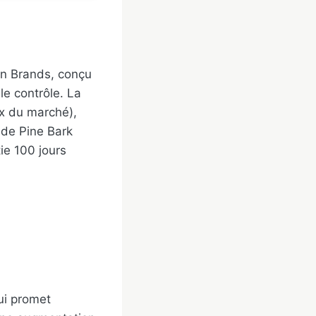
on Brands, conçu
 le contrôle. La
ux du marché),
de Pine Bark
ie 100 jours
ui promet