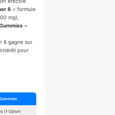
ion érectile
er 8
= formule
500 mg),
 Gummies
=
er 8 gagne sur
intérêt pour
 Gummies
s (1-2/jour)