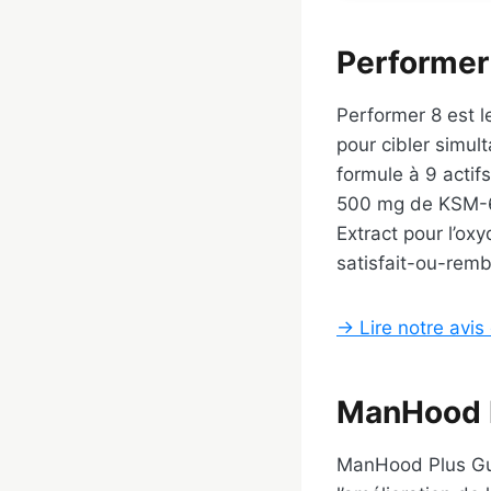
Performer
Performer 8 est l
pour cibler simult
formule à 9 actif
500 mg de KSM-6
Extract pour l’ox
satisfait-ou-rem
→ Lire notre avis
ManHood 
ManHood Plus Gu