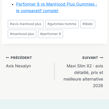
Performer 8 vs ManHood Plus Gummies :
le comparatif complet
Étiquettes
#
avis manhood plus
#
gummies homme
#
libido
de
#
manhood plus
#
performer 8
la
publication :
Navigation
PRÉCÉDENT
SUIVANT
Avis Nexalyn
Maxi Slim X2 : avis
de
détaillé, prix et
l’article
meilleure alternative
2026