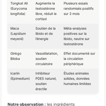
Tongkat Ali
Augmente la
Plusieurs essais
(Eurycoma
testostérone
randomisés positifs
longifolia)
libre, réduit le
sur 3 mois
cortisol
Maca
Soutien de la
Méta-analyses
(Lepidium
libido et de
positives sur la
meyenii)
l’énergie
libido, neutre sur
testostérone
Ginkgo
Vasodilatation,
Effet documenté sur
Biloba
soutien
la circulation
circulatoire
périphérique
Icariin
Inhibiteur
Études animales
(Epimedium)
PDE5 naturel,
solides, données
soutien
humaines limitées
érectile
Notre observation :
les ingrédients