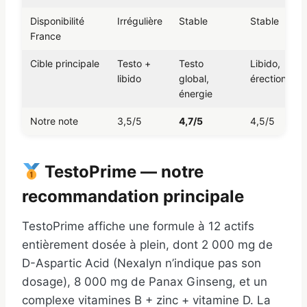
Disponibilité
Irrégulière
Stable
Stable
France
Cible principale
Testo +
Testo
Libido,
libido
global,
érection
énergie
Notre note
3,5/5
4,7/5
4,5/5
TestoPrime — notre
recommandation principale
TestoPrime affiche une formule à 12 actifs
entièrement dosée à plein, dont 2 000 mg de
D-Aspartic Acid (Nexalyn n’indique pas son
dosage), 8 000 mg de Panax Ginseng, et un
complexe vitamines B + zinc + vitamine D. La