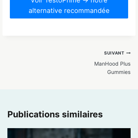
Voir TestoPrime → notre
alternative recommandée
Navigation
SUIVANT
ManHood Plus
de
Gummies
l’article
Publications similaires