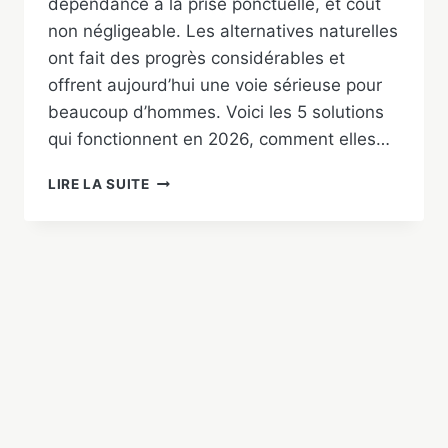
dépendance à la prise ponctuelle, et coût
non négligeable. Les alternatives naturelles
ont fait des progrès considérables et
offrent aujourd’hui une voie sérieuse pour
beaucoup d’hommes. Voici les 5 solutions
qui fonctionnent en 2026, comment elles…
ALTERNATIVE
LIRE LA SUITE
NATURELLE
AU
VIAGRA
:
LES
5
SOLUTIONS
EFFICACES
EN
2026