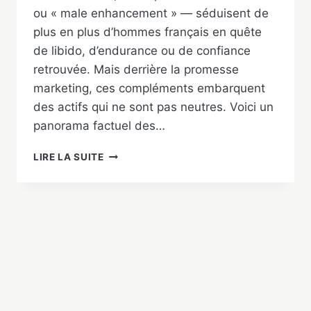
ou « male enhancement » — séduisent de
plus en plus d’hommes français en quête
de libido, d’endurance ou de confiance
retrouvée. Mais derrière la promesse
marketing, ces compléments embarquent
des actifs qui ne sont pas neutres. Voici un
panorama factuel des…
PILULES
LIRE LA SUITE
D’AMÉLIORATION
DE
LA
VIRILITÉ
:
EFFETS
SECONDAIRES
&
RISQUES
(GUIDE