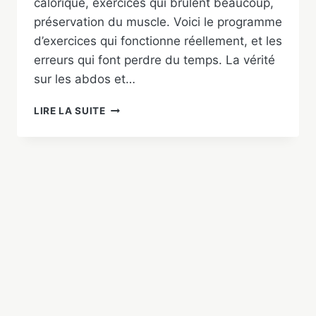
calorique, exercices qui brûlent beaucoup,
préservation du muscle. Voici le programme
d’exercices qui fonctionne réellement, et les
erreurs qui font perdre du temps. La vérité
sur les abdos et…
PERDRE
LIRE LA SUITE
DU
VENTRE
CHEZ
L’HOMME
:
LES
EXERCICES
QUI
MARCHENT
VRAIMENT