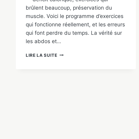
brûlent beaucoup, préservation du
muscle. Voici le programme d’exercices
qui fonctionne réellement, et les erreurs
qui font perdre du temps. La vérité sur
les abdos et…
PERDRE
LIRE LA SUITE
DU
VENTRE
CHEZ
L’HOMME
:
LES
EXERCICES
QUI
MARCHENT
VRAIMENT