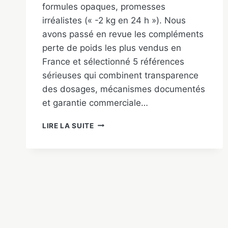
formules opaques, promesses
irréalistes (« -2 kg en 24 h »). Nous
avons passé en revue les compléments
perte de poids les plus vendus en
France et sélectionné 5 références
sérieuses qui combinent transparence
des dosages, mécanismes documentés
et garantie commerciale…
MEILLEUR
LIRE LA SUITE
BRÛLEUR
DE
GRAISSE
2026
:
NOTRE
TOP
5
TESTÉ