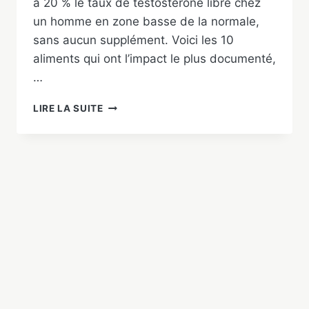
à 20 % le taux de testostérone libre chez
un homme en zone basse de la normale,
sans aucun supplément. Voici les 10
aliments qui ont l’impact le plus documenté,
…
ALIMENTS
LIRE LA SUITE
QUI
AUGMENTENT
LA
TESTOSTÉRONE
:
TOP
10
+
5
À
ÉVITER