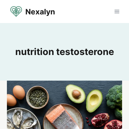
Aller
Nexalyn
au
contenu
nutrition testosterone