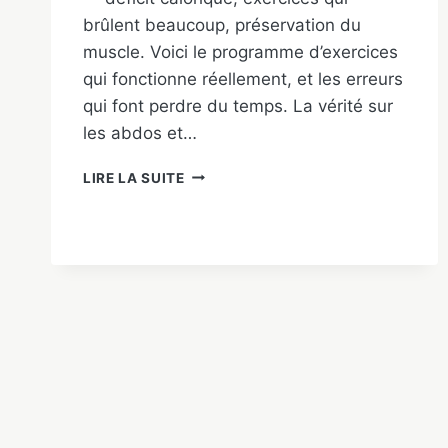
brûlent beaucoup, préservation du
muscle. Voici le programme d’exercices
qui fonctionne réellement, et les erreurs
qui font perdre du temps. La vérité sur
les abdos et…
PERDRE
LIRE LA SUITE
DU
VENTRE
CHEZ
L’HOMME
:
LES
EXERCICES
QUI
MARCHENT
VRAIMENT