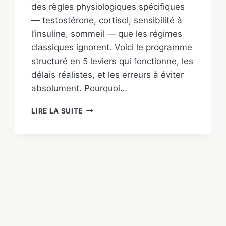
des règles physiologiques spécifiques
— testostérone, cortisol, sensibilité à
l’insuline, sommeil — que les régimes
classiques ignorent. Voici le programme
structuré en 5 leviers qui fonctionne, les
délais réalistes, et les erreurs à éviter
absolument. Pourquoi…
PERDRE
LIRE LA SUITE
LA
GRAISSE
ABDOMINALE
CHEZ
L’HOMME
:
PROGRAMME
5
LEVIERS