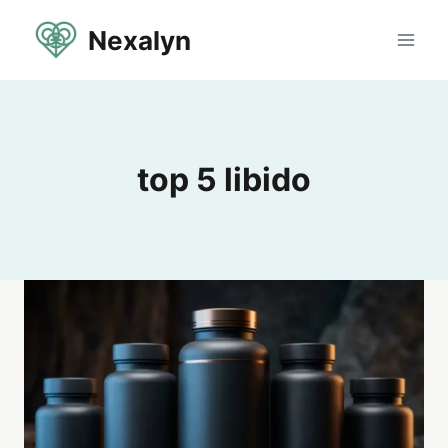
Aller
Nexalyn
au
contenu
top 5 libido