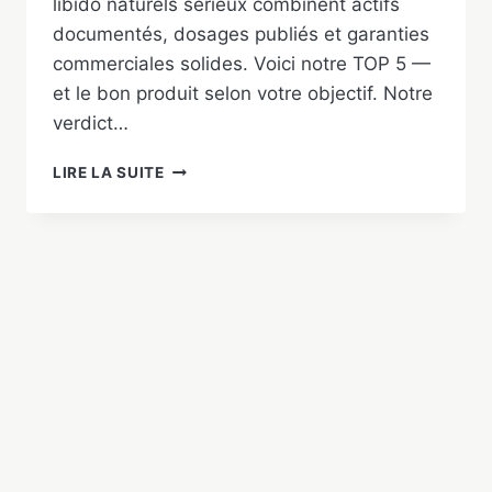
libido naturels sérieux combinent actifs
documentés, dosages publiés et garanties
commerciales solides. Voici notre TOP 5 —
et le bon produit selon votre objectif. Notre
verdict…
MEILLEUR
LIRE LA SUITE
BOOSTER
DE
LIBIDO
NATUREL
2026
:
NOTRE
TOP
5
HOMME
TESTÉ