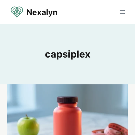
Aller
Nexalyn
au
contenu
capsiplex