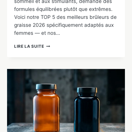
sommeil et aux stimulants, demande des
formules équilibrées plutôt que extrêmes.
Voici notre TOP 5 des meilleurs brûleurs de
graisse 2026 spécifiquement adaptés aux
femmes — et nos…
MEILLEUR
LIRE LA SUITE
BRÛLEUR
DE
GRAISSE
POUR
FEMME
2026
:
NOTRE
TOP
5
TESTÉ