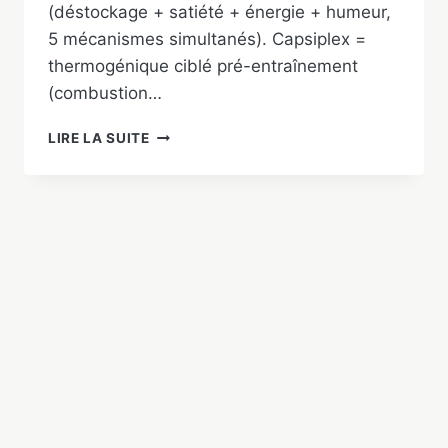
(déstockage + satiété + énergie + humeur,
5 mécanismes simultanés). Capsiplex =
thermogénique ciblé pré-entraînement
(combustion…
PHENQ
LIRE LA SUITE
VS
CAPSIPLEX
:
LEQUEL
CHOISIR
EN
2026
?
COMPARATIF
COMPLET