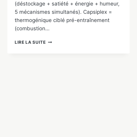
(déstockage + satiété + énergie + humeur,
5 mécanismes simultanés). Capsiplex =
thermogénique ciblé pré-entraînement
(combustion…
PHENQ
LIRE LA SUITE
VS
CAPSIPLEX
:
LEQUEL
CHOISIR
EN
2026
?
COMPARATIF
COMPLET