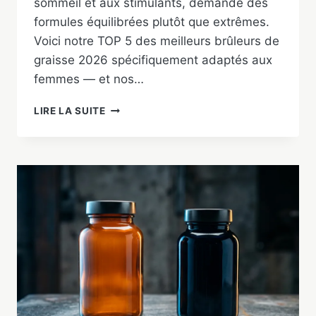
sommeil et aux stimulants, demande des
formules équilibrées plutôt que extrêmes.
Voici notre TOP 5 des meilleurs brûleurs de
graisse 2026 spécifiquement adaptés aux
femmes — et nos…
MEILLEUR
LIRE LA SUITE
BRÛLEUR
DE
GRAISSE
POUR
FEMME
2026
:
NOTRE
TOP
5
TESTÉ