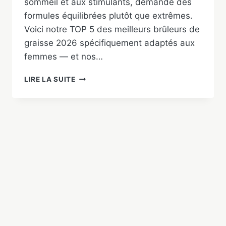
sommeil et aux stimulants, demande des
formules équilibrées plutôt que extrêmes.
Voici notre TOP 5 des meilleurs brûleurs de
graisse 2026 spécifiquement adaptés aux
femmes — et nos…
MEILLEUR
LIRE LA SUITE
BRÛLEUR
DE
GRAISSE
POUR
FEMME
2026
:
NOTRE
TOP
5
TESTÉ