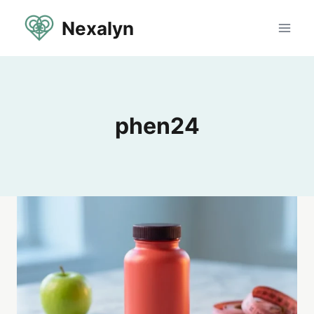
Aller
Nexalyn
au
contenu
phen24