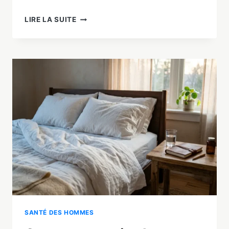
DYSFONCTION
LIRE LA SUITE
ÉRECTILE
:
6
SOLUTIONS
NATURELLES
QUI
FONCTIONNENT
EN
2026
SANTÉ DES HOMMES