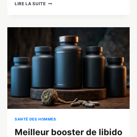
APHRODISIAQUES
LIRE LA SUITE
NATURELS
POUR
HOMME
:
TOP
8
DOCUMENTÉ
+
FAUX
MYTHES
SANTÉ DES HOMMES
Meilleur booster de libido