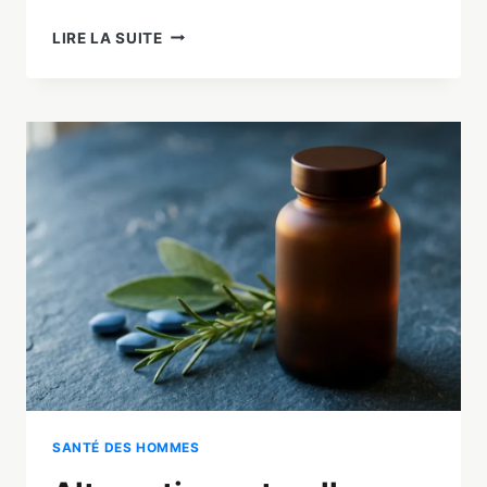
COMMENT
LIRE LA SUITE
TENIR
PLUS
LONGTEMPS
AU
LIT
:
7
MÉTHODES
NATURELLES
EFFICACES
SANTÉ DES HOMMES