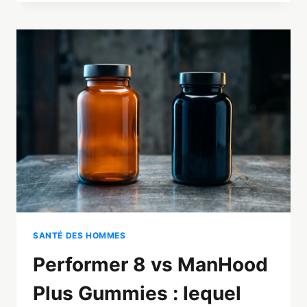
DE
LIBIDO
NATUREL
2026
:
NOTRE
TOP
5
HOMME
TESTÉ
SANTÉ DES HOMMES
Performer 8 vs ManHood
Plus Gummies : lequel