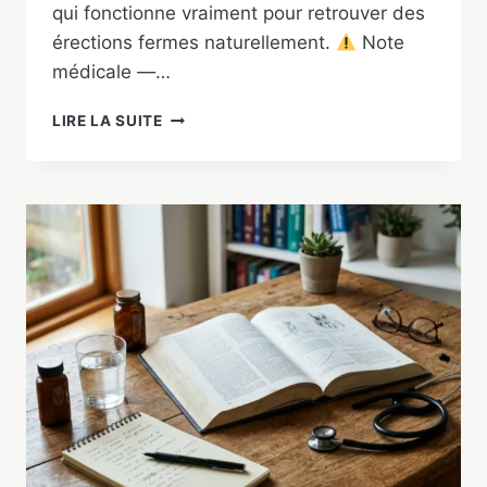
qui fonctionne vraiment pour retrouver des
érections fermes naturellement.
Note
médicale —…
REMÈDES
LIRE LA SUITE
NATURELS
POUR
BANDER
:
CE
QUI
MARCHE
VRAIMENT
(ET
LES
MYTHES)