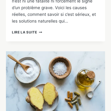
n’est ni une fatalité ni forcément le signe
d’un problème grave. Voici les causes
réelles, comment savoir si c’est sérieux, et
les solutions naturelles qui…
BANDER
LIRE LA SUITE
MOU
:
CAUSES
ET
SOLUTIONS
NATURELLES
POUR
Y
REMÉDIER