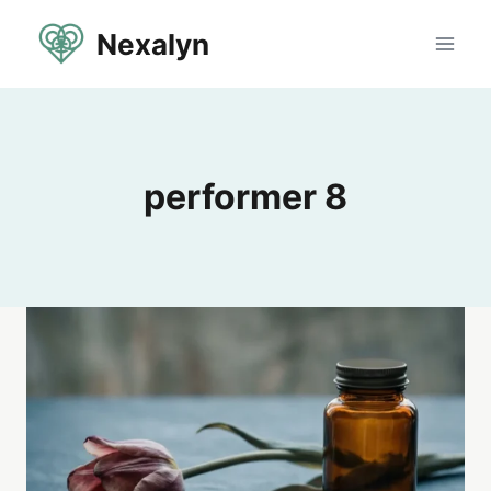
Aller
Nexalyn
au
contenu
performer 8