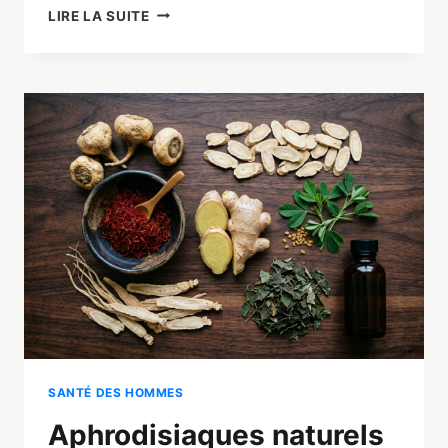
ALTERNATIVE
LIRE LA SUITE
NATURELLE
AU
VIAGRA
:
LES
5
SOLUTIONS
EFFICACES
EN
2026
SANTÉ DES HOMMES
Aphrodisiaques naturels