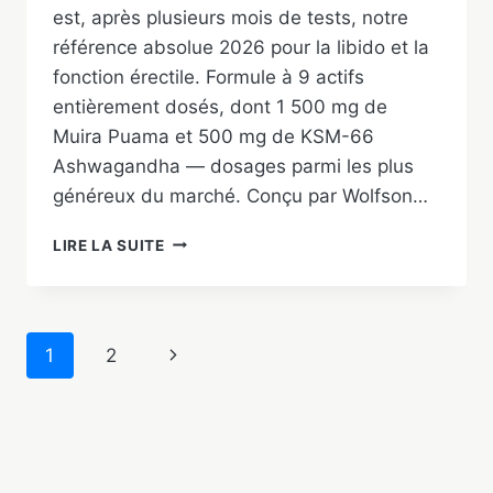
est, après plusieurs mois de tests, notre
référence absolue 2026 pour la libido et la
fonction érectile. Formule à 9 actifs
entièrement dosés, dont 1 500 mg de
Muira Puama et 500 mg de KSM-66
Ashwagandha — dosages parmi les plus
généreux du marché. Conçu par Wolfson…
PERFORMER
LIRE LA SUITE
8
AVIS
2026
:
Navigation
Page
1
2
TEST
COMPLET,
de
suivante
FORMULE,
PRIX
page
ET
RÉSULTATS