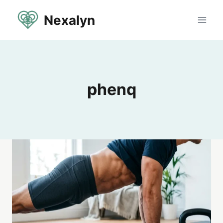
Aller
Nexalyn
au
contenu
phenq