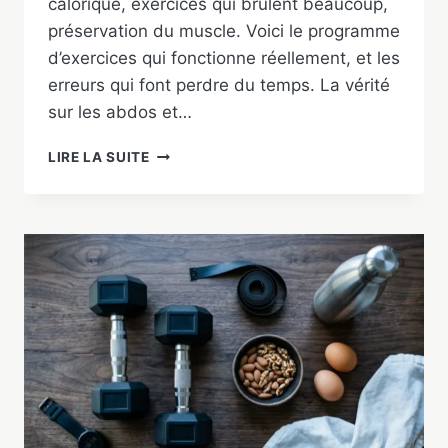
calorique, exercices qui brûlent beaucoup,
préservation du muscle. Voici le programme
d’exercices qui fonctionne réellement, et les
erreurs qui font perdre du temps. La vérité
sur les abdos et…
PERDRE
LIRE LA SUITE
DU
VENTRE
CHEZ
L’HOMME
:
LES
EXERCICES
QUI
MARCHENT
VRAIMENT