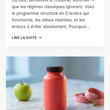
cortisol, sensibilité à l’insuline, sommeil —
que les régimes classiques ignorent. Voici
le programme structuré en 5 leviers qui
fonctionne, les délais réalistes, et les
erreurs à éviter absolument. Pourquoi…
PERDRE
LIRE LA SUITE
LA
GRAISSE
ABDOMINALE
CHEZ
L’HOMME
:
PROGRAMME
5
LEVIERS