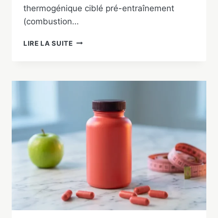
thermogénique ciblé pré-entraînement
(combustion…
PHENQ
LIRE LA SUITE
VS
CAPSIPLEX
:
LEQUEL
CHOISIR
EN
2026
?
COMPARATIF
COMPLET