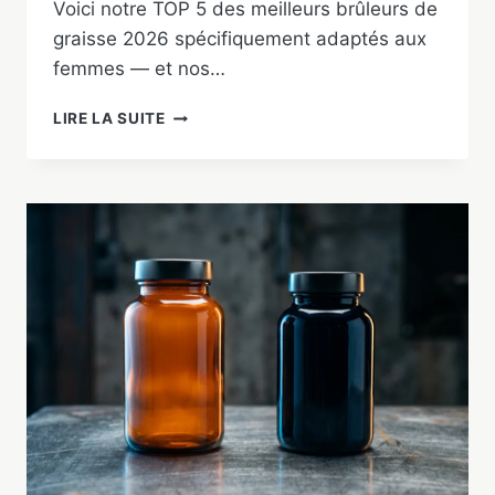
Voici notre TOP 5 des meilleurs brûleurs de
graisse 2026 spécifiquement adaptés aux
femmes — et nos…
MEILLEUR
LIRE LA SUITE
BRÛLEUR
DE
GRAISSE
POUR
FEMME
2026
:
NOTRE
TOP
5
TESTÉ